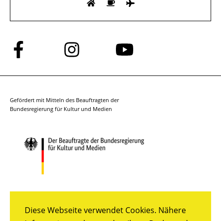
Folge
Folge
Folge
uns
uns
uns
auf
auf
auf
Facebook
Instagram
YouTube
Gefördert mit Mitteln des Beauftragten der
Bundesregierung für Kultur und Medien
Diese Webseite verwendet Cookies. Nähere