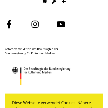
Folge
Folge
Folge
uns
uns
uns
auf
auf
auf
Facebook
Instagram
YouTube
Gefördert mit Mitteln des Beauftragten der
Bundesregierung für Kultur und Medien
Diese Webseite verwendet Cookies. Nähere