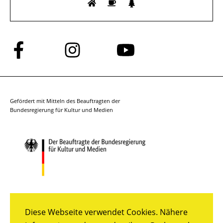
Folge
Folge
Folge
uns
uns
uns
auf
auf
auf
Facebook
Instagram
YouTube
Gefördert mit Mitteln des Beauftragten der
Bundesregierung für Kultur und Medien
Diese Webseite verwendet Cookies. Nähere