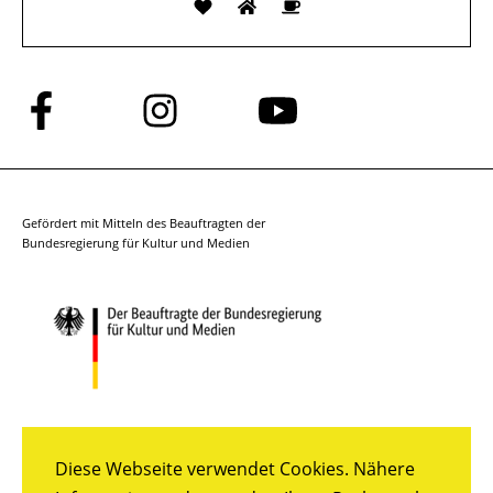
Folge
Folge
Folge
uns
uns
uns
auf
auf
auf
Facebook
Instagram
YouTube
Gefördert mit Mitteln des Beauftragten der
Bundesregierung für Kultur und Medien
Diese Webseite verwendet Cookies. Nähere