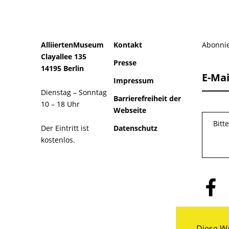
AlliiertenMuseum
Kontakt
Abonnie
Clayallee 135
Presse
14195 Berlin
E-Mai
Impressum
Dienstag – Sonntag
Barrierefreiheit der
10 – 18 Uhr
Webseite
Bitt
Der Eintritt ist
Datenschutz
kostenlos.
Folge
uns
auf
Facebo
Diese We