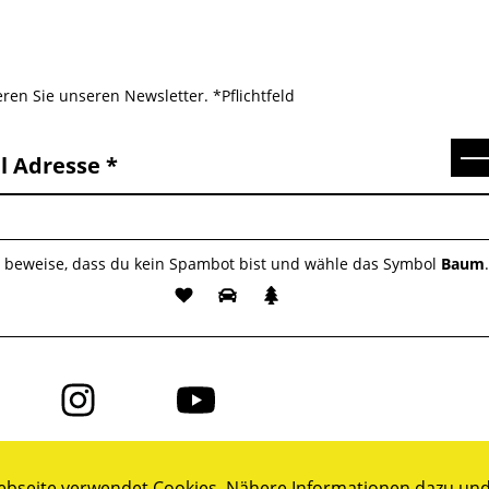
ren Sie unseren Newsletter. *Pflichtfeld
Se
l Adresse
e beweise, dass du kein Spambot bist und wähle das Symbol
Baum
Folge
Folge
uns
uns
auf
auf
ok
Instagram
YouTube
bseite verwendet Cookies. Nähere Informationen dazu und 