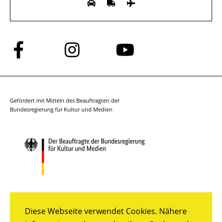
Folge
Folge
Folge
uns
uns
uns
auf
auf
auf
Facebook
Instagram
YouTube
Gefördert mit Mitteln des Beauftragten der
Bundesregierung für Kultur und Medien
Diese Webseite verwendet Cookies. Nähere