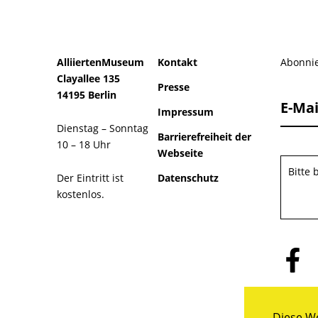
AlliiertenMuseum
Kontakt
Abonnie
Clayallee 135
Presse
14195 Berlin
E-Mai
Impressum
Dienstag – Sonntag
Barrierefreiheit der
10 – 18 Uhr
Webseite
Bitte
Der Eintritt ist
Datenschutz
kostenlos.
Folge
uns
auf
Facebo
Diese We