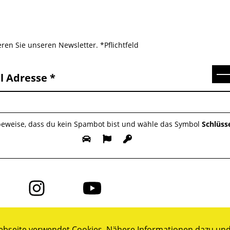
ren Sie unseren Newsletter. *Pflichtfeld
Se
l Adresse
 beweise, dass du kein Spambot bist und wähle das Symbol
Schlüss
Folge
Folge
uns
uns
auf
auf
ok
Instagram
YouTube
bseite verwendet Cookies. Nähere Informationen dazu und 