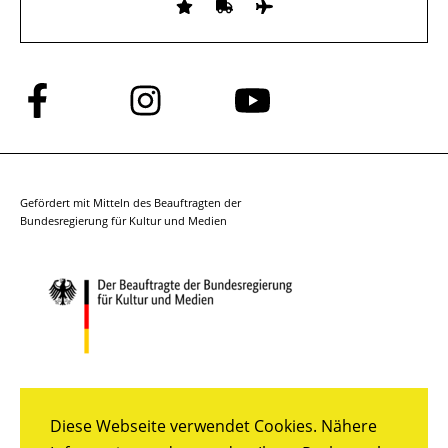
Folge
Folge
Folge
uns
uns
uns
auf
auf
auf
Facebook
Instagram
YouTube
Gefördert mit Mitteln des Beauftragten der
Bundesregierung für Kultur und Medien
Diese Webseite verwendet Cookies. Nähere