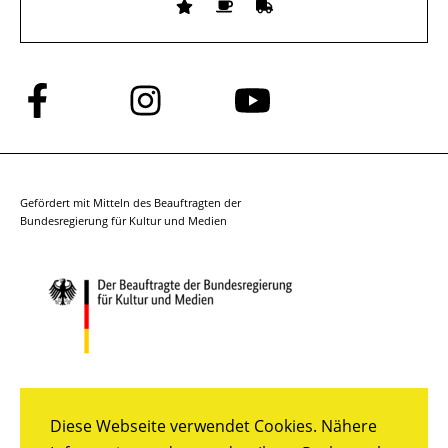
Folge
Folge
Folge
uns
uns
uns
auf
auf
auf
Facebook
Instagram
YouTube
Gefördert mit Mitteln des Beauftragten der
Bundesregierung für Kultur und Medien
Diese Webseite verwendet Cookies. Nähere