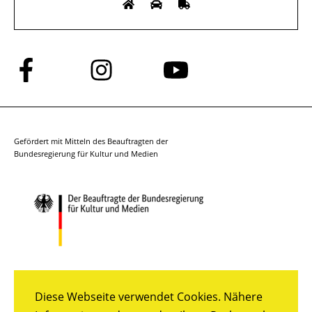
Folge
Folge
Folge
uns
uns
uns
auf
auf
auf
Facebook
Instagram
YouTube
Gefördert mit Mitteln des Beauftragten der
Bundesregierung für Kultur und Medien
Diese Webseite verwendet Cookies. Nähere