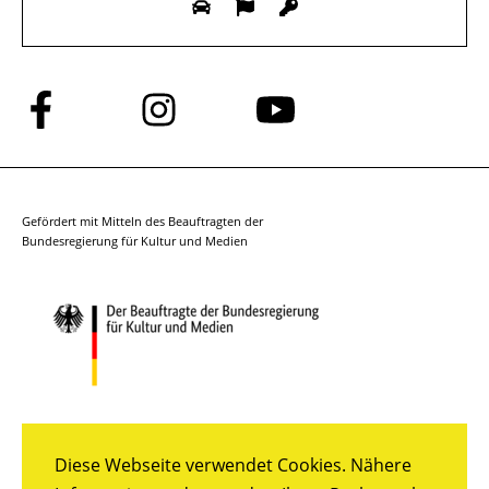
Folge
Folge
Folge
uns
uns
uns
auf
auf
auf
Facebook
Instagram
YouTube
Gefördert mit Mitteln des Beauftragten der
Bundesregierung für Kultur und Medien
Diese Webseite verwendet Cookies. Nähere