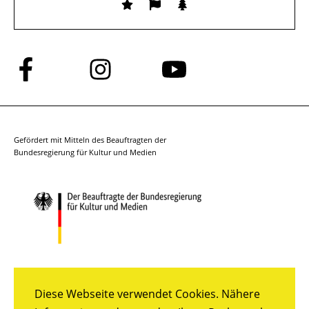
Folge
Folge
Folge
uns
uns
uns
auf
auf
auf
Facebook
Instagram
YouTube
Gefördert mit Mitteln des Beauftragten der
Bundesregierung für Kultur und Medien
Diese Webseite verwendet Cookies. Nähere