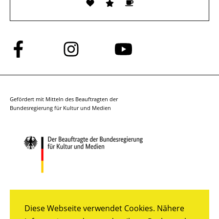
Folge
Folge
Folge
uns
uns
uns
auf
auf
auf
Facebook
Instagram
YouTube
Gefördert mit Mitteln des Beauftragten der
Bundesregierung für Kultur und Medien
Diese Webseite verwendet Cookies. Nähere