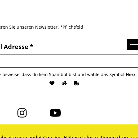
ren Sie unseren Newsletter. *Pflichtfeld
Se
l Adresse
te beweise, dass du kein Spambot bist und wähle das Symbol
Herz
.
Folge
Folge
uns
uns
auf
auf
ok
Instagram
YouTube
bseite verwendet Cookies. Nähere Informationen dazu und 