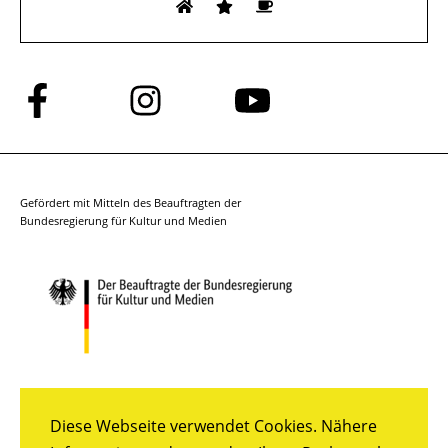
Folge
Folge
Folge
uns
uns
uns
auf
auf
auf
Facebook
Instagram
YouTube
Gefördert mit Mitteln des Beauftragten der
Bundesregierung für Kultur und Medien
Diese Webseite verwendet Cookies. Nähere