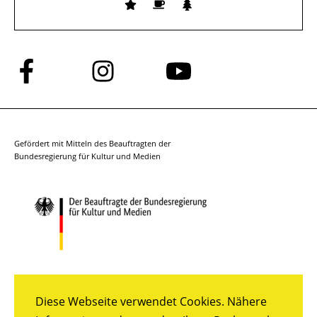
Folge
Folge
Folge
uns
uns
uns
auf
auf
auf
Facebook
Instagram
YouTube
Gefördert mit Mitteln des Beauftragten der
Bundesregierung für Kultur und Medien
Diese Webseite verwendet Cookies. Nähere