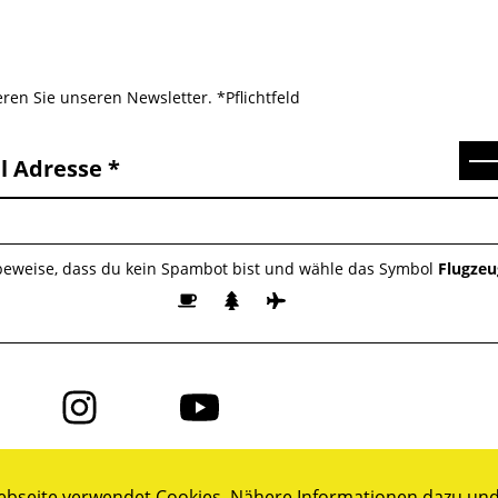
ren Sie unseren Newsletter. *Pflichtfeld
Se
l Adresse
 beweise, dass du kein Spambot bist und wähle das Symbol
Flugzeu
Folge
Folge
uns
uns
auf
auf
ok
Instagram
YouTube
bseite verwendet Cookies. Nähere Informationen dazu und 