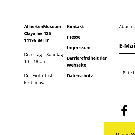
AlliiertenMuseum
Kontakt
Abonnie
Clayallee 135
Presse
14195 Berlin
E-Mai
Impressum
Dienstag – Sonntag
Barrierefreiheit der
10 – 18 Uhr
Webseite
Bitte
Der Eintritt ist
Datenschutz
kostenlos.
Folge
uns
auf
Facebo
Diese We