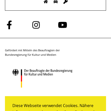
Folge
Folge
Folge
uns
uns
uns
auf
auf
auf
Facebook
Instagram
YouTube
Gefördert mit Mitteln des Beauftragten der
Bundesregierung für Kultur und Medien
Diese Webseite verwendet Cookies. Nähere