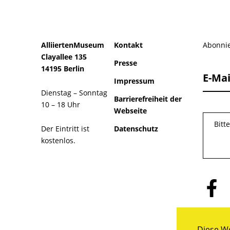
AlliiertenMuseum
Kontakt
Abonnie
Clayallee 135
Presse
14195 Berlin
E-Mai
Impressum
Dienstag – Sonntag
Barrierefreiheit der
10 – 18 Uhr
Webseite
Bitt
Der Eintritt ist
Datenschutz
kostenlos.
Folge
uns
auf
Facebo
Diese We