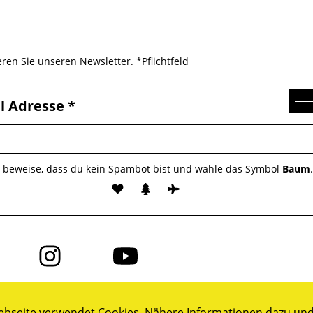
ren Sie unseren Newsletter. *Pflichtfeld
Se
l Adresse
e beweise, dass du kein Spambot bist und wähle das Symbol
Baum
Folge
Folge
uns
uns
auf
auf
ok
Instagram
YouTube
bseite verwendet Cookies. Nähere Informationen dazu und 