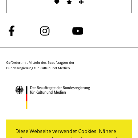
Folge
Folge
Folge
uns
uns
uns
auf
auf
auf
Facebook
Instagram
YouTube
Gefördert mit Mitteln des Beauftragten der
Bundesregierung für Kultur und Medien
Diese Webseite verwendet Cookies. Nähere