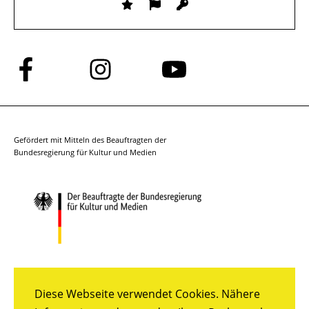
Folge
Folge
Folge
uns
uns
uns
auf
auf
auf
Facebook
Instagram
YouTube
Gefördert mit Mitteln des Beauftragten der
Bundesregierung für Kultur und Medien
Diese Webseite verwendet Cookies. Nähere