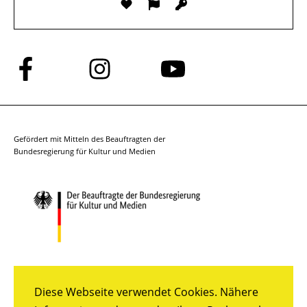
Folge
Folge
Folge
uns
uns
uns
auf
auf
auf
Facebook
Instagram
YouTube
Gefördert mit Mitteln des Beauftragten der
Bundesregierung für Kultur und Medien
Diese Webseite verwendet Cookies. Nähere