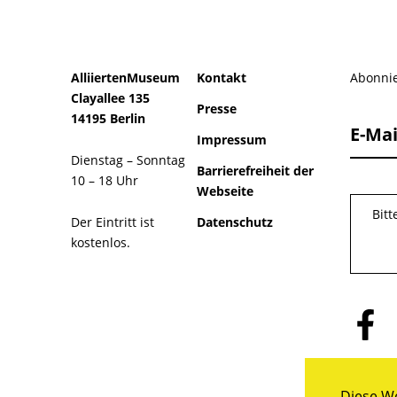
AlliiertenMuseum
Kontakt
Abonnie
Clayallee 135
Presse
14195 Berlin
E-Mai
Impressum
Dienstag – Sonntag
Barrierefreiheit der
10 – 18 Uhr
Webseite
Bit
Der Eintritt ist
Datenschutz
kostenlos.
Folge
uns
auf
Facebo
Diese We