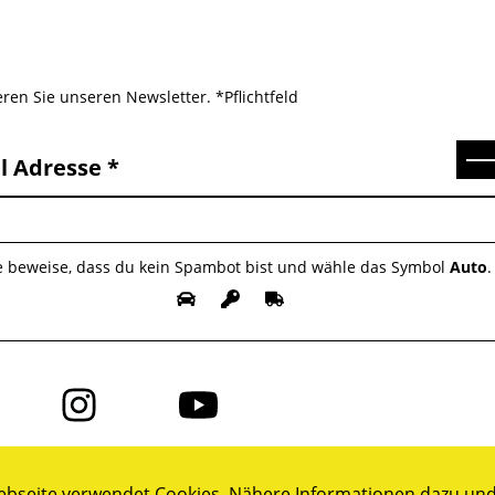
ren Sie unseren Newsletter. *Pflichtfeld
Se
l Adresse
te beweise, dass du kein Spambot bist und wähle das Symbol
Auto
.
Folge
Folge
uns
uns
auf
auf
ok
Instagram
YouTube
bseite verwendet Cookies. Nähere Informationen dazu und 