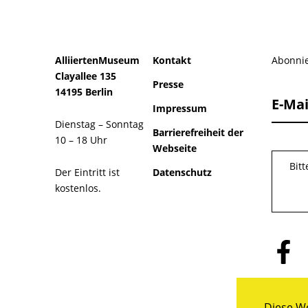
AlliiertenMuseum
Kontakt
Abonnie
Clayallee 135
Presse
14195 Berlin
E-Mai
Impressum
Dienstag – Sonntag
Barrierefreiheit der
10 – 18 Uhr
Webseite
Bit
Der Eintritt ist
Datenschutz
kostenlos.
Folge
uns
auf
Facebo
Diese We