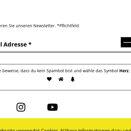
ren Sie unseren Newsletter. *Pflichtfeld
Se
l Adresse
te beweise, dass du kein Spambot bist und wähle das Symbol
Herz
.
Folge
Folge
uns
uns
auf
auf
ok
Instagram
YouTube
bseite verwendet Cookies. Nähere Informationen dazu und 