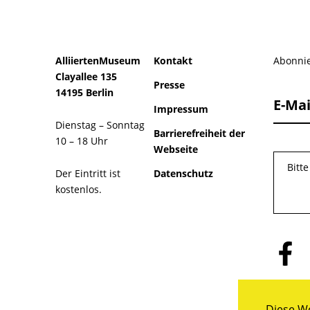
AlliiertenMuseum
Kontakt
Abonnie
Clayallee 135
Presse
14195 Berlin
E-Mai
Impressum
Dienstag – Sonntag
Barrierefreiheit der
10 – 18 Uhr
Webseite
Bitt
Der Eintritt ist
Datenschutz
kostenlos.
Folge
uns
auf
Facebo
Diese We