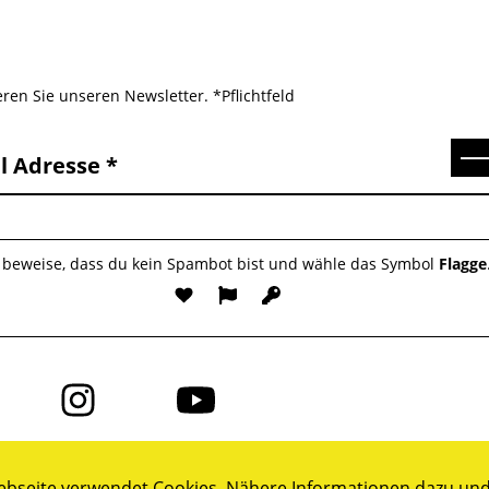
ren Sie unseren Newsletter. *Pflichtfeld
Se
l Adresse
e beweise, dass du kein Spambot bist und wähle das Symbol
Flagge
Folge
Folge
uns
uns
auf
auf
ok
Instagram
YouTube
bseite verwendet Cookies. Nähere Informationen dazu und 