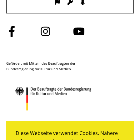
Folge
Folge
Folge
uns
uns
uns
auf
auf
auf
Facebook
Instagram
YouTube
Gefördert mit Mitteln des Beauftragten der
Bundesregierung für Kultur und Medien
Diese Webseite verwendet Cookies. Nähere