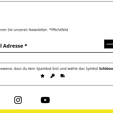
ren Sie unseren Newsletter. *Pflichtfeld
Se
l Adresse
 beweise, dass du kein Spambot bist und wähle das Symbol
Schlüss
Folge
Folge
uns
uns
auf
auf