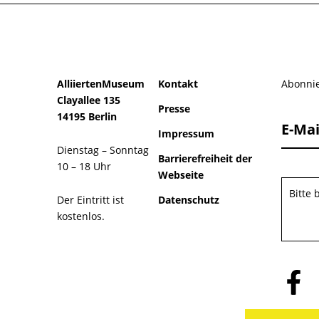
AlliiertenMuseum
Kontakt
Abonnie
Clayallee 135
Presse
14195 Berlin
E-Mai
Impressum
Dienstag – Sonntag
Barrierefreiheit der
10 – 18 Uhr
Webseite
Bitte
Der Eintritt ist
Datenschutz
kostenlos.
Folge
uns
auf