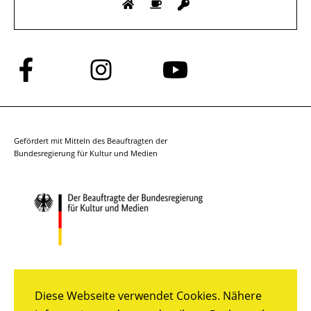
Folge
Folge
Folge
uns
uns
uns
auf
auf
auf
Facebook
Instagram
YouTube
Gefördert mit Mitteln des Beauftragten der
Bundesregierung für Kultur und Medien
Diese Webseite verwendet Cookies. Nähere