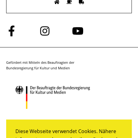
Folge
Folge
Folge
uns
uns
uns
auf
auf
auf
Facebook
Instagram
YouTube
Gefördert mit Mitteln des Beauftragten der
Bundesregierung für Kultur und Medien
Diese Webseite verwendet Cookies. Nähere