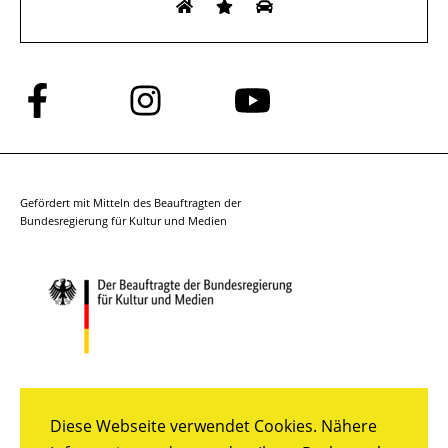
Folge
Folge
Folge
uns
uns
uns
auf
auf
auf
Facebook
Instagram
YouTube
Gefördert mit Mitteln des Beauftragten der
Bundesregierung für Kultur und Medien
Diese Webseite verwendet Cookies. Nähere