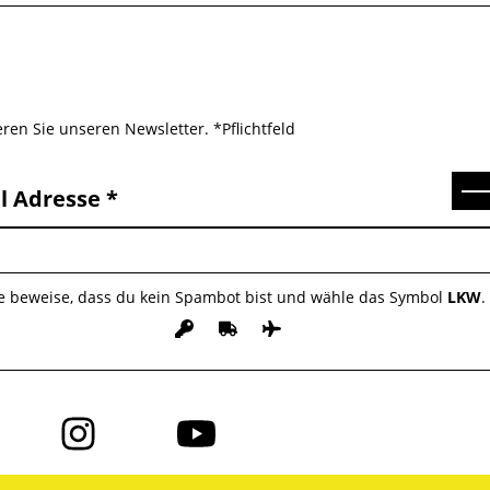
ren Sie unseren Newsletter. *Pflichtfeld
Se
l Adresse
te beweise, dass du kein Spambot bist und wähle das Symbol
LKW
.
Folge
Folge
uns
uns
auf
auf