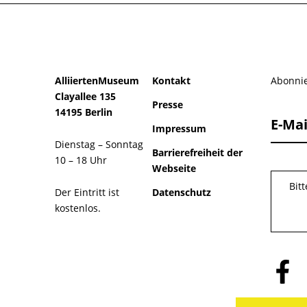
AlliiertenMuseum
Kontakt
Abonnie
Clayallee 135
Presse
14195 Berlin
E-Mai
Impressum
Dienstag – Sonntag
Barrierefreiheit der
10 – 18 Uhr
Webseite
Bit
Der Eintritt ist
Datenschutz
kostenlos.
Folge
uns
auf