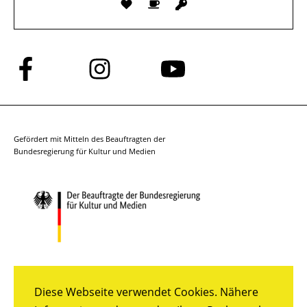
Folge
Folge
Folge
uns
uns
uns
auf
auf
auf
Facebook
Instagram
YouTube
Gefördert mit Mitteln des Beauftragten der
Bundesregierung für Kultur und Medien
Diese Webseite verwendet Cookies. Nähere