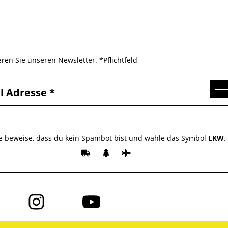
ren Sie unseren Newsletter. *Pflichtfeld
Se
l Adresse
te beweise, dass du kein Spambot bist und wähle das Symbol
LKW
.
Folge
Folge
uns
uns
auf
auf