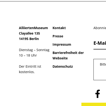
AlliiertenMuseum
Kontakt
Abonnie
Clayallee 135
Presse
14195 Berlin
E-Mai
Impressum
Dienstag – Sonntag
Barrierefreiheit der
10 – 18 Uhr
Webseite
Bit
Der Eintritt ist
Datenschutz
kostenlos.
Folge
uns
auf