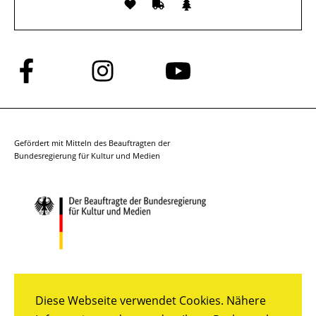
Folge
Folge
Folge
uns
uns
uns
auf
auf
auf
Facebook
Instagram
YouTube
Gefördert mit Mitteln des Beauftragten der
Bundesregierung für Kultur und Medien
Diese Webseite verwendet Cookies. Nähere