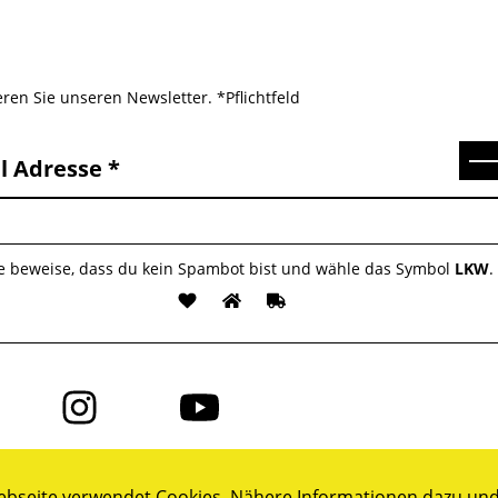
ren Sie unseren Newsletter. *Pflichtfeld
Se
l Adresse
te beweise, dass du kein Spambot bist und wähle das Symbol
LKW
.
Folge
Folge
uns
uns
auf
auf
ok
Instagram
YouTube
bseite verwendet Cookies. Nähere Informationen dazu und 