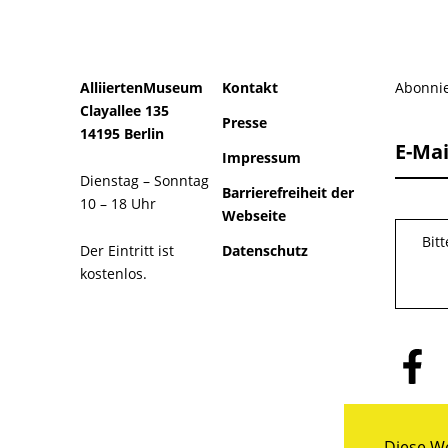
AlliiertenMuseum
Kontakt
Abonnie
Clayallee 135
Presse
14195 Berlin
E-Mai
Impressum
Dienstag – Sonntag
Barrierefreiheit der
10 – 18 Uhr
Webseite
Bit
Der Eintritt ist
Datenschutz
kostenlos.
Folge
uns
auf
Facebo
Diese We