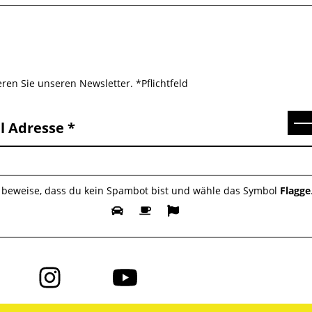
ren Sie unseren Newsletter. *Pflichtfeld
Se
l Adresse
e beweise, dass du kein Spambot bist und wähle das Symbol
Flagge
Folge
Folge
uns
uns
auf
auf