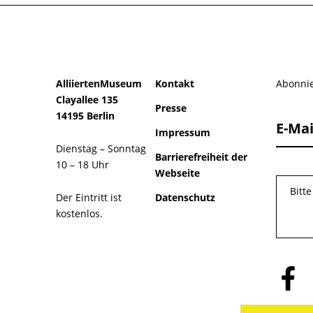
AlliiertenMuseum
Kontakt
Abonnie
Clayallee 135
Presse
14195 Berlin
E-Mai
Impressum
Dienstag – Sonntag
Barrierefreiheit der
10 – 18 Uhr
Webseite
Bitt
Der Eintritt ist
Datenschutz
kostenlos.
Folge
uns
auf