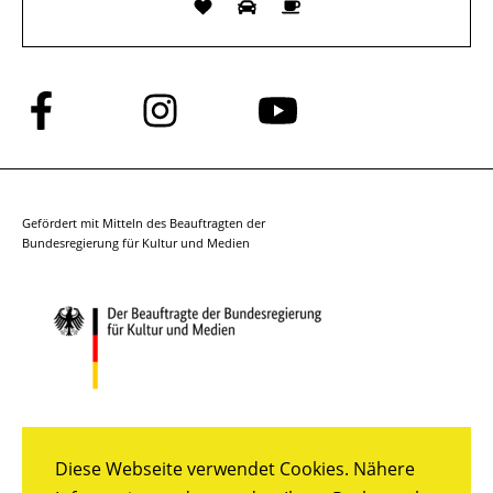
Folge
Folge
Folge
uns
uns
uns
auf
auf
auf
Facebook
Instagram
YouTube
Gefördert mit Mitteln des Beauftragten der
Bundesregierung für Kultur und Medien
Diese Webseite verwendet Cookies. Nähere