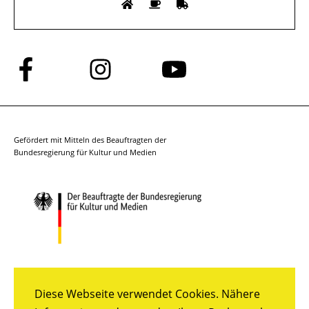
Folge
Folge
Folge
uns
uns
uns
auf
auf
auf
Facebook
Instagram
YouTube
Gefördert mit Mitteln des Beauftragten der
Bundesregierung für Kultur und Medien
Diese Webseite verwendet Cookies. Nähere