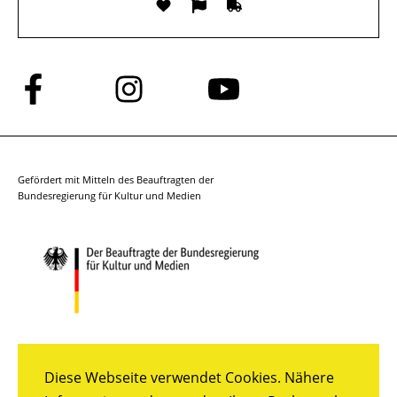
Folge
Folge
Folge
uns
uns
uns
auf
auf
auf
Facebook
Instagram
YouTube
Gefördert mit Mitteln des Beauftragten der
Bundesregierung für Kultur und Medien
Diese Webseite verwendet Cookies. Nähere