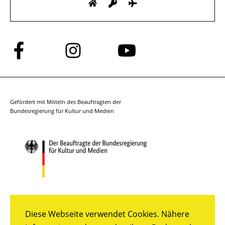
Folge
Folge
Folge
uns
uns
uns
auf
auf
auf
Facebook
Instagram
YouTube
Gefördert mit Mitteln des Beauftragten der
Bundesregierung für Kultur und Medien
Diese Webseite verwendet Cookies. Nähere