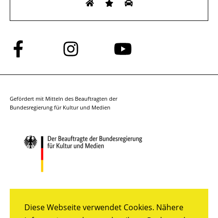
Folge
Folge
Folge
uns
uns
uns
auf
auf
auf
Facebook
Instagram
YouTube
Gefördert mit Mitteln des Beauftragten der
Bundesregierung für Kultur und Medien
Diese Webseite verwendet Cookies. Nähere