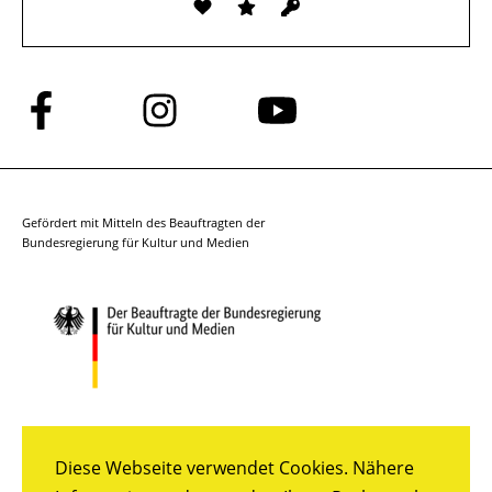
Folge
Folge
Folge
uns
uns
uns
auf
auf
auf
Facebook
Instagram
YouTube
Gefördert mit Mitteln des Beauftragten der
Bundesregierung für Kultur und Medien
Diese Webseite verwendet Cookies. Nähere