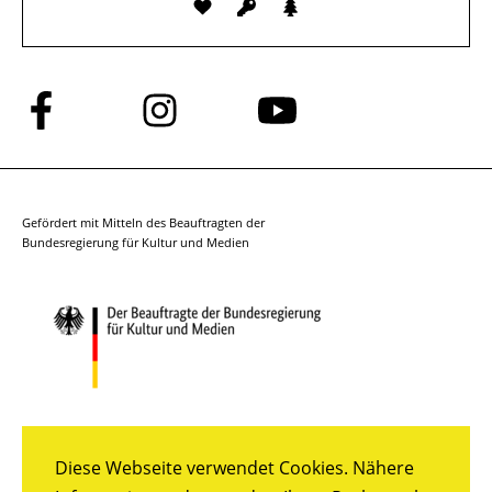
Folge
Folge
Folge
uns
uns
uns
auf
auf
auf
Facebook
Instagram
YouTube
Gefördert mit Mitteln des Beauftragten der
Bundesregierung für Kultur und Medien
Diese Webseite verwendet Cookies. Nähere