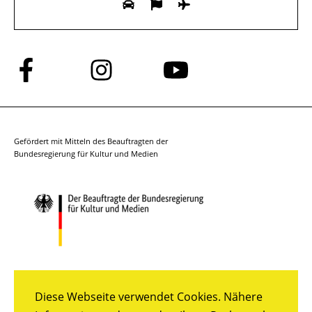
Folge
Folge
Folge
uns
uns
uns
auf
auf
auf
Facebook
Instagram
YouTube
Gefördert mit Mitteln des Beauftragten der
Bundesregierung für Kultur und Medien
Diese Webseite verwendet Cookies. Nähere