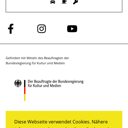
Folge
Folge
Folge
uns
uns
uns
auf
auf
auf
Facebook
Instagram
YouTube
Gefördert mit Mitteln des Beauftragten der
Bundesregierung für Kultur und Medien
Diese Webseite verwendet Cookies. Nähere