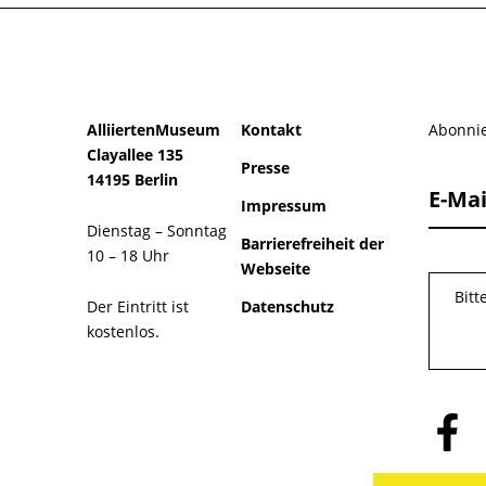
AlliiertenMuseum
Kontakt
Abonnie
Clayallee 135
Presse
14195 Berlin
E-Mai
Impressum
Dienstag – Sonntag
Barrierefreiheit der
10 – 18 Uhr
Webseite
Bitt
Der Eintritt ist
Datenschutz
kostenlos.
Folge
uns
auf