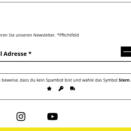
ren Sie unseren Newsletter. *Pflichtfeld
Se
l Adresse
e beweise, dass du kein Spambot bist und wähle das Symbol
Stern
.
Folge
Folge
uns
uns
auf
auf