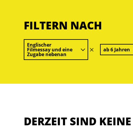
FILTERN NACH
Englischer
Filmessay und eine
ab 6 Jahren
Filter
Zugabe nebenan
löschen
DERZEIT SIND KEIN