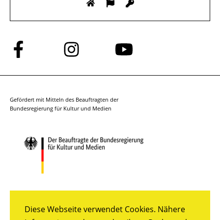
Folge
Folge
Folge
uns
uns
uns
auf
auf
auf
Facebook
Instagram
YouTube
Gefördert mit Mitteln des Beauftragten der
Bundesregierung für Kultur und Medien
Diese Webseite verwendet Cookies. Nähere