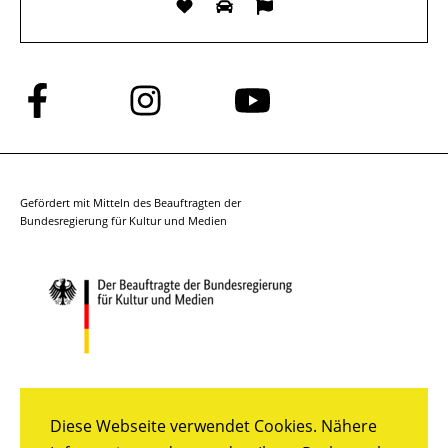
Folge
Folge
Folge
uns
uns
uns
auf
auf
auf
Facebook
Instagram
YouTube
Gefördert mit Mitteln des Beauftragten der
Bundesregierung für Kultur und Medien
Diese Webseite verwendet Cookies. Nähere