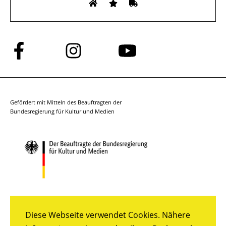
Folge
Folge
Folge
uns
uns
uns
auf
auf
auf
Facebook
Instagram
YouTube
Gefördert mit Mitteln des Beauftragten der
Bundesregierung für Kultur und Medien
Diese Webseite verwendet Cookies. Nähere