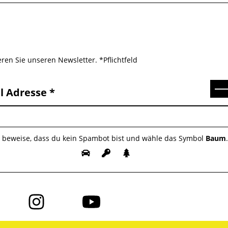
ren Sie unseren Newsletter. *Pflichtfeld
Se
l Adresse
e beweise, dass du kein Spambot bist und wähle das Symbol
Baum
Folge
Folge
uns
uns
auf
auf