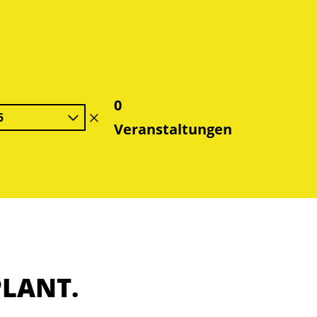
0
5
Filter
Veranstaltungen
löschen
PLANT.