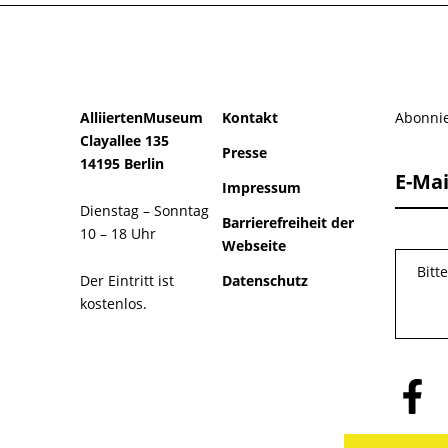
AlliiertenMuseum
Kontakt
Abonnie
Clayallee 135
Presse
14195 Berlin
E-Mai
Impressum
Dienstag – Sonntag
Barrierefreiheit der
10 – 18 Uhr
Webseite
Bitt
Der Eintritt ist
Datenschutz
kostenlos.
Folge
uns
auf